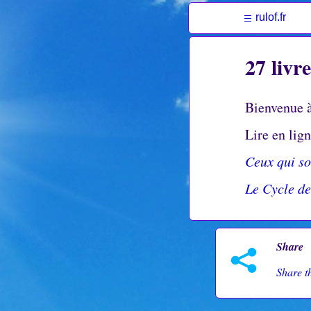
rulof.fr
27 livr
Bienvenue à
Lire en lig
Ceux qui so
Le Cycle d
Share
Share th