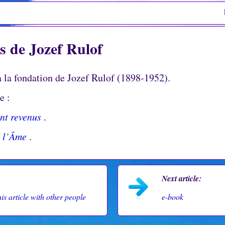
es de Jozef Rulof
 la fondation de Jozef Rulof (1898-1952).
ne
:
nt revenus
.
e l’Âme
.
Next article:
is article with other people
e-book